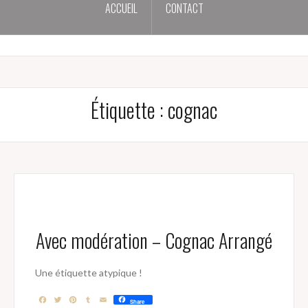
ACCUEIL
CONTACT
Étiquette :
cognac
Avec modération – Cognac Arrangé
Une étiquette atypique !
F
T
P
T
E
Share