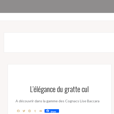
L’élégance du gratte cul
A découvrir dans la gamme des Cognacs Lise Baccara
F
T
P
T
E
Share