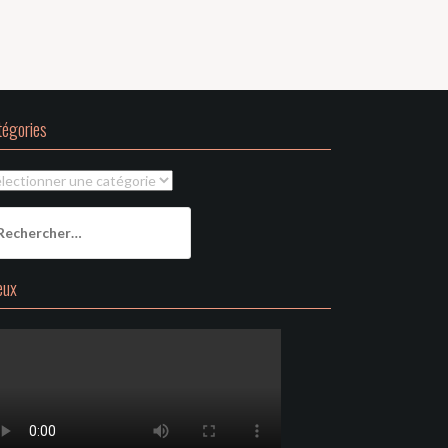
tégories
tégories
chercher :
eux