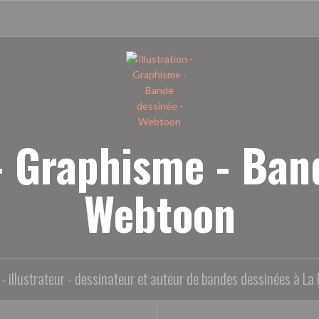
 - Graphisme - Ban
Webtoon
- illustrateur - dessinateur et auteur de bandes dessinées à La 