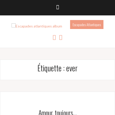
Escapades Atlantiques
Étiquette :
ever
Amour, toujours…