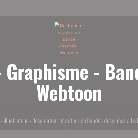
 - Graphisme - Ban
Webtoon
- illustrateur - dessinateur et auteur de bandes dessinées à La 