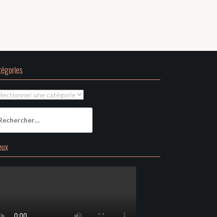
tégories
tégories
chercher :
eux