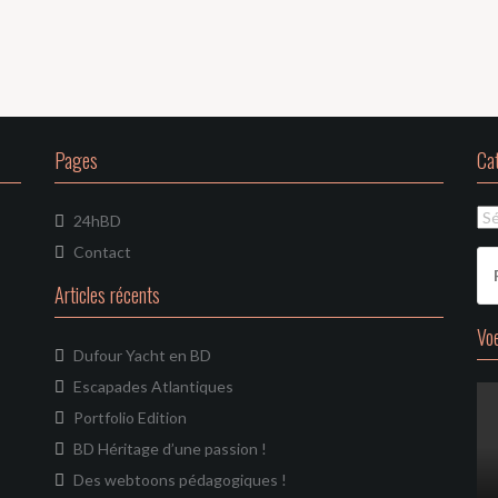
Pages
Ca
Ca
24hBD
Contact
Re
Articles récents
Vo
Dufour Yacht en BD
Escapades Atlantiques
Portfolio Edition
BD Héritage d’une passion !
Des webtoons pédagogiques !