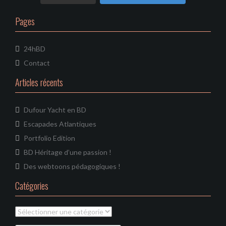
n
e
l
Pages
24hBD
Contact
Articles récents
Dufour Yacht en BD
Escapades Atlantiques
Portfolio Edition
BD Héritage d’une passion !
Des webtoons pédagogiques !
Catégories
Catégories