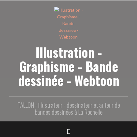
Aller
au
contenu
principal
Illustration -
Graphisme - Bande
dessinée - Webtoon
TALLON - illustrateur - dessinateur et auteur de
bandes dessinées à La Rochelle