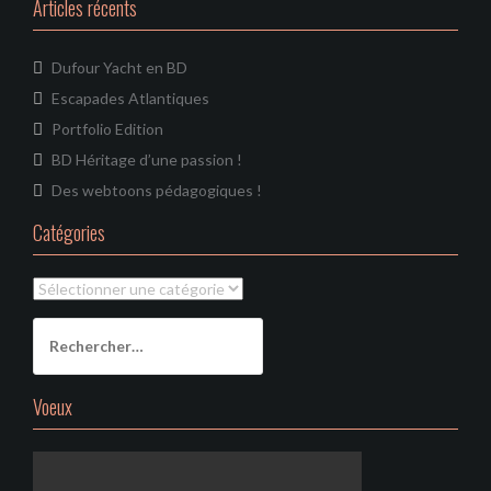
Articles récents
Dufour Yacht en BD
Escapades Atlantiques
Portfolio Edition
BD Héritage d’une passion !
Des webtoons pédagogiques !
Catégories
Catégories
Rechercher :
Voeux