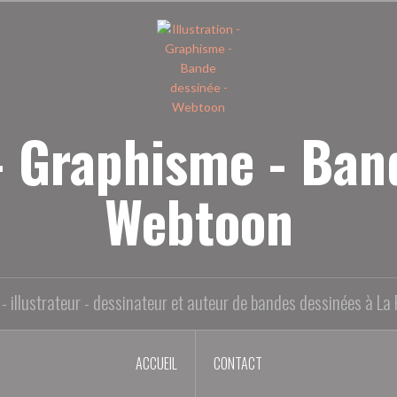
 - Graphisme - Ban
Webtoon
- illustrateur - dessinateur et auteur de bandes dessinées à La 
ACCUEIL
CONTACT