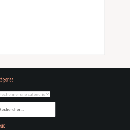
tégories
tégories
chercher :
eux