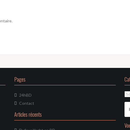
ntaire.
Pages
Ca
Ca
24hBD
Contact
Re
Articles récents
Vo