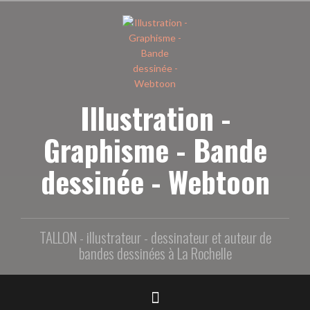
Aller
au
contenu
principal
Illustration -
Graphisme - Bande
dessinée - Webtoon
TALLON - illustrateur - dessinateur et auteur de
bandes dessinées à La Rochelle