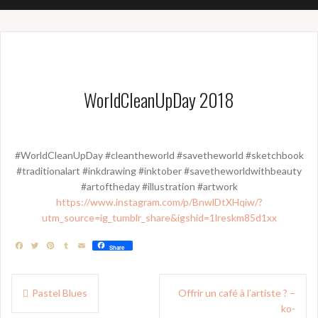
WorldCleanUpDay 2018
#WorldCleanUpDay #cleantheworld #savetheworld #sketchbook
#traditionalart #inkdrawing #inktober #savetheworldwithbeauty
#artoftheday #illustration #artwork
https://www.instagram.com/p/BnwlDtXHqiw/?
utm_source=ig_tumblr_share&igshid=1lreskm85d1xx
F
T
P
T
E
Share
a
w
i
u
m
c
i
n
m
a
e
t
t
b
i
Navigation
b
t
e
l
l
Pastel Blues
Offrir un café à l’artiste ? –
o
e
r
r
de
o
r
e
ko-
k
s