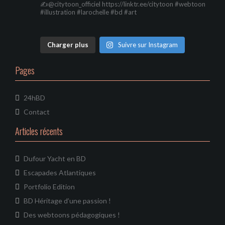
o
g
r
c
r
e
b
✍@citytoon_officiel https://linktr.ee/citytoon
#webtoon
o
r
e
e
r
e
#illustration #larochelle #bd #art
k
a
s
C
m
t
h
a
n
Charger plus
Suivre sur Instagram
n
e
l
Pages
24hBD
Contact
Articles récents
Dufour Yacht en BD
Escapades Atlantiques
Portfolio Edition
BD Héritage d’une passion !
Des webtoons pédagogiques !