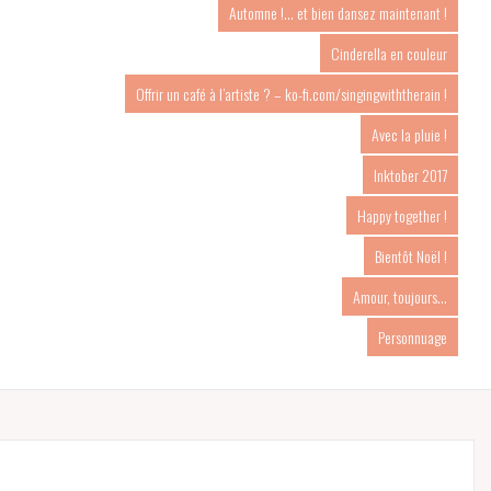
Automne !… et bien dansez maintenant !
Cinderella en couleur
Offrir un café à l’artiste ? – ko-fi.com/singingwiththerain !
Avec la pluie !
Inktober 2017
Happy together !
Bientôt Noël !
Amour, toujours…
Personnuage