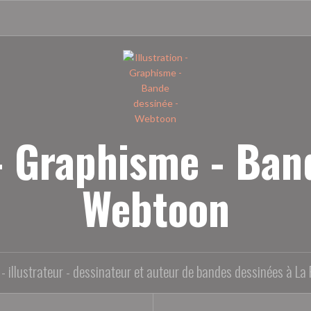
 - Graphisme - Ban
Webtoon
- illustrateur - dessinateur et auteur de bandes dessinées à La 