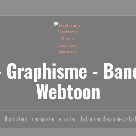
 - Graphisme - Ban
Webtoon
- illustrateur - dessinateur et auteur de bandes dessinées à La 