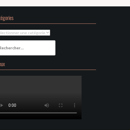
tégories
tégories
chercher :
eux