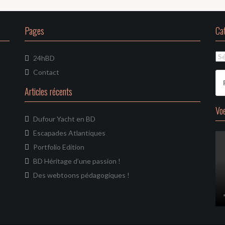
Pages
Ca
Ca
24hBD
Contact
Re
Articles récents
Vo
Dufour Yacht en BD
Escapades Atlantiques
Portfolio Edition
BD Héritage d’une passion !
Des webtoons pédagogiques !