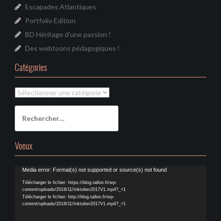
Escapades Atlantiques
Portfolio Edition
BD Héritage d’une passion !
Des webtoons pédagogiques !
Catégories
Catégories
Rechercher :
Voeux
Lecteur
Media error: Format(s) not supported or source(s) not found
vidéo
Télécharger le fichier: https://blog.tallon.fr/wp-
content/uploads/2018/11/Inktober2017V1.mp4?_=1
Télécharger le fichier: http://blog.tallon.fr/wp-
content/uploads/2018/11/Inktober2017V1.mp4?_=1