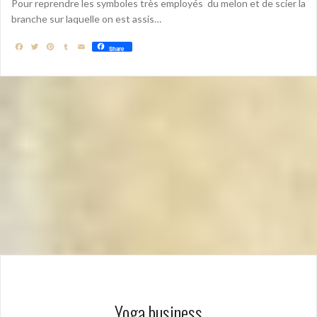
Pour reprendre les symboles très employés du melon et de scier la
branche sur laquelle on est assis…
F
T
P
T
E
Share
a
w
i
u
m
c
i
n
m
a
e
t
t
b
i
b
t
e
l
l
o
e
r
r
o
r
e
k
s
t
Yoga business