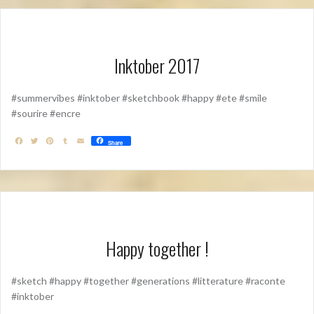
Inktober 2017
#summervibes #inktober #sketchbook #happy #ete #smile
#sourire #encre
F
T
P
T
E
Share
a
w
i
u
m
c
i
n
m
a
e
t
t
b
i
b
t
e
l
l
o
e
r
r
o
r
e
k
s
t
Happy together !
#sketch #happy #together #generations #litterature #raconte
#inktober