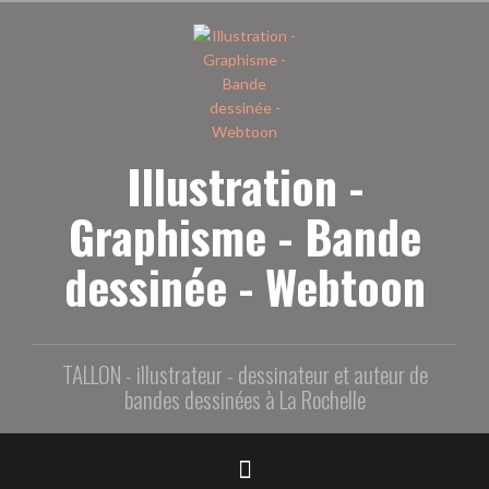
Aller
au
contenu
principal
Illustration -
Graphisme - Bande
dessinée - Webtoon
TALLON - illustrateur - dessinateur et auteur de
bandes dessinées à La Rochelle