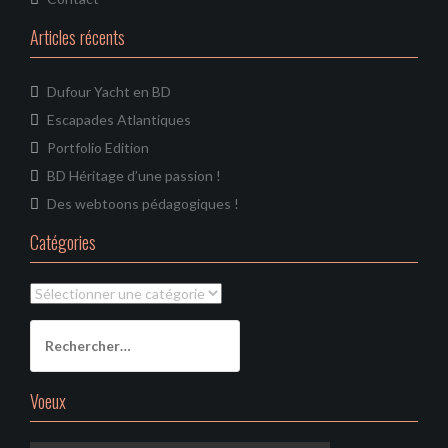
Articles récents
Dufour Yacht en BD
Escapades Atlantiques
Portfolio Edition
BD Héritage d’une passion !
Des webtoons pédagogiques !
Catégories
Catégories
Rechercher :
Voeux