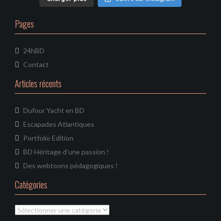
n
e
l
Pages
24hBD
Contact
Articles récents
Dufour Yacht en BD
Escapades Atlantiques
Portfolio Edition
BD Héritage d’une passion !
Des webtoons pédagogiques !
Catégories
Catégories