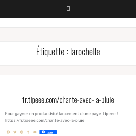
Étiquette :
larochelle
fr.tipeee.com/chante-avec-la-pluie
Pour gagner en productivité lancement d’une page Tipeee !
https://fr.tipeee.com/chante-avec-la-pluie
F
T
P
T
E
Share