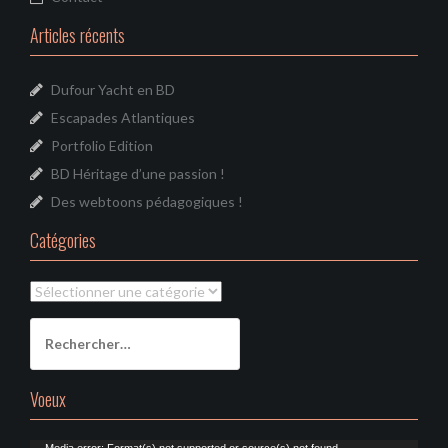
Articles récents
Dufour Yacht en BD
Escapades Atlantiques
Portfolio Edition
BD Héritage d’une passion !
Des webtoons pédagogiques !
Catégories
Catégories
Rechercher :
Voeux
Media error: Format(s) not supported or source(s) not found