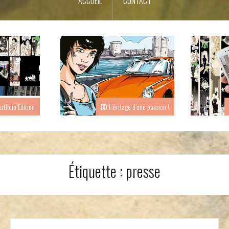
ACCUEIL
CONTACT
ortfolio Edition
BD Héritage d’une passion !
Étiquette :
presse