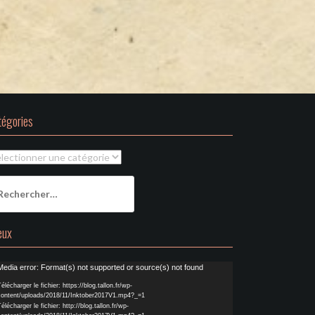
tégories
tégories
chercher :
eux
cteur
Media error: Format(s) not supported or source(s) not found
déo
élécharger le fichier: https://blog.tallon.fr/wp-
content/uploads/2018/11/Inktober2017V1.mp4?_=1
élécharger le fichier: http://blog.tallon.fr/wp-