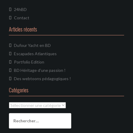
24hBD
Contact
Articles récents
Dufour Yacht en BD
Escapades Atlantiques
Portfolio Edition
BD Héritage d’une passion !
Des webtoons pédagogiques !
Catégories
Catégories
Rechercher :