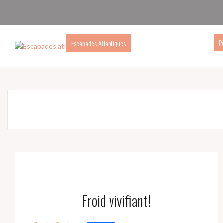
P
Escapades Atlantiques
Froid vivifiant!