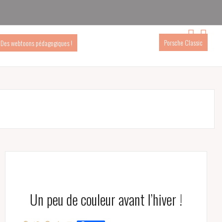
s
t
Porsche Classic
Des webtoons pédagogiques !
Un peu de couleur avant l’hiver !