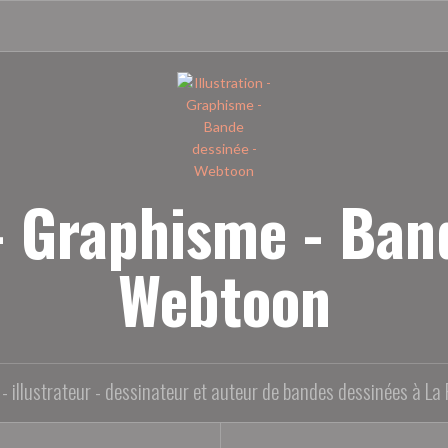
 - Graphisme - Ban
Webtoon
- illustrateur - dessinateur et auteur de bandes dessinées à La 