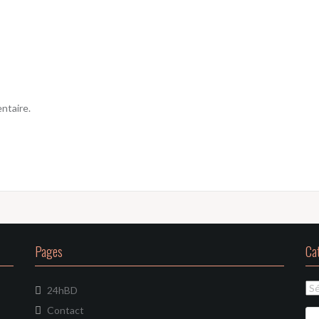
ntaire.
Pages
Ca
Ca
24hBD
Contact
Re