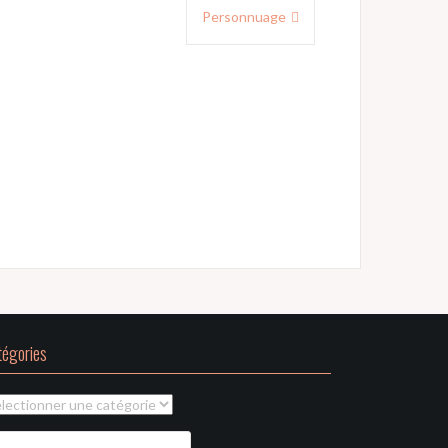
Personnuage
tégories
tégories
chercher :