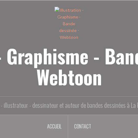
 - Graphisme - Ban
Webtoon
- illustrateur - dessinateur et auteur de bandes dessinées à La 
ACCUEIL
CONTACT