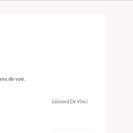
s
t
ens de voir.
Léonard De Vinci