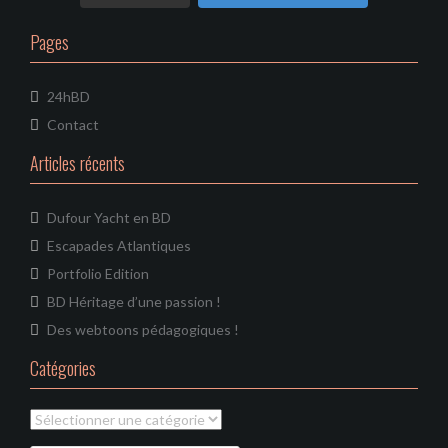
n
e
l
Pages
24hBD
Contact
Articles récents
Dufour Yacht en BD
Escapades Atlantiques
Portfolio Edition
BD Héritage d’une passion !
Des webtoons pédagogiques !
Catégories
Catégories